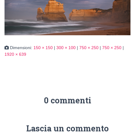
Dimensioni:
150 × 150
|
300 × 100
|
750 × 250
|
750 × 250
|
1920 × 639
0 commenti
Lascia un commento