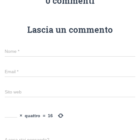
0 commenti
Lascia un commento
Nome
*
Email
*
Sito web
×
quattro
=
16
A cosa stai pensando?