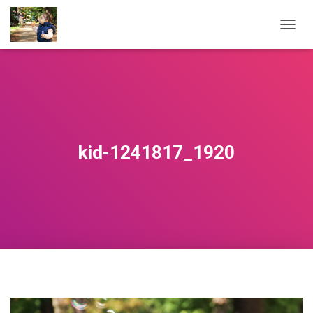
NAVIG
kid-1241817_1920