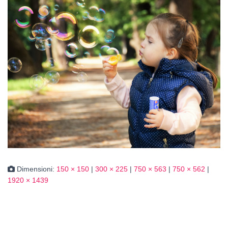
Dimensioni:
150 × 150
|
300 × 225
|
750 × 563
|
750 × 562
|
1920 × 1439