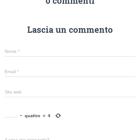
0 commenti
Lascia un commento
Nome
*
Email
*
Sito web
−
quattro
=
4
A cosa stai pensando?