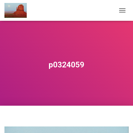
NAVIG
p0324059