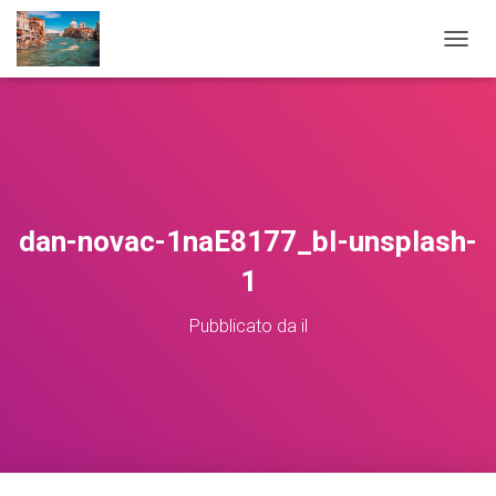
NAVIG
dan-novac-1naE8177_bI-unsplash-
1
Pubblicato da
il