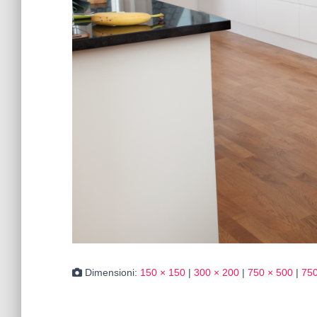
Dimensioni:
150 × 150
|
300 × 200
|
750 × 500
|
750