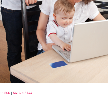
 × 500
|
5616 × 3744