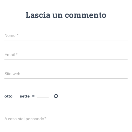
Lascia un commento
Nome
*
Email
*
Sito web
otto
−
sette
=
A cosa stai pensando?