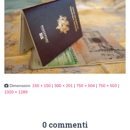
Dimensioni:
150 × 150
|
300 × 201
|
750 × 504
|
750 × 503
|
1920 × 1289
0 commenti