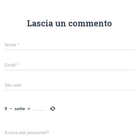
Lascia un commento
Nome
*
Email
*
Sito web
9
−
sette
=
A cosa stai pensando?