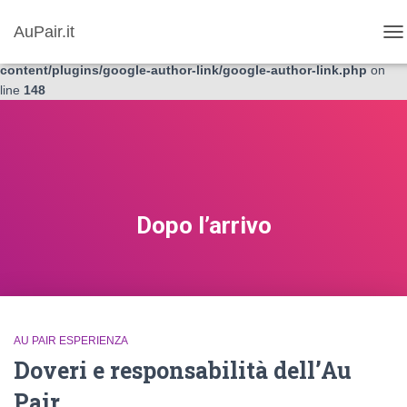
Warning
AuPair.it
: Undefined variable $galink_author_id in
NA
/var/www/vhosts/aslyyexq.host211.checkdomain.de/wp_aupair.it/
content/plugins/google-author-link/google-author-link.php
on
line
148
Dopo l’arrivo
AU PAIR ESPERIENZA
Doveri e responsabilità dell’Au
Pair