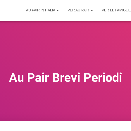
slyyexq.host211.checkdomain.de/wp_aupair.it/wp-content/plugins
AU PAIR IN ITALIA
PER AU PAIR
PER LE FAMIGLI
Au Pair Brevi Periodi