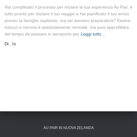
Hai completato il processo per iniziare la tua esperienza Au Pair, è
tutto pronto per iniziare il tuo viaggio e hai pianificato il tuo arrivo
presso la famiglia ospitante, ma sei davvero preparato/a? Essere
insicuri e nervosi è assolutamente normale, ma puoi approfittare
del tempo da passare in aeroporto per
Leggi tutto…
Di
,
fa
AU PAIR IN NUOVA ZELANDA